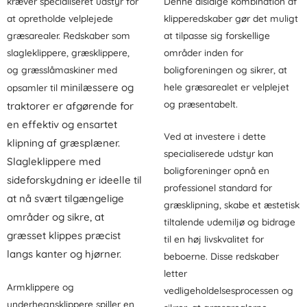
kræver specialiseret udstyr for
Denne alsidige kombination af
at opretholde velplejede
klipperedskaber gør det muligt
græsarealer. Redskaber som
at tilpasse sig forskellige
slagleklippere, græsklippere,
områder inden for
og græsslåmaskiner med
boligforeningen og sikrer, at
m
inilæssere og
hele græsarealet er velplejet
opsamler til
og præsentabelt.
traktorer
er afgørende for
en effektiv og ensartet
Ved at investere i dette
klipning af græsplæner.
specialiserede udstyr kan
Slagleklippere med
boligforeninger opnå en
sideforskydning er ideelle til
professionel standard for
at nå svært tilgængelige
græsklipning, skabe et æstetisk
områder og sikre, at
tiltalende udemiljø og bidrage
græsset klippes præcist
til en høj livskvalitet for
langs kanter og hjørner.
beboerne. Disse redskaber
letter
Armklippere og
vedligeholdelsesprocessen og
underhegnsklippere spiller en