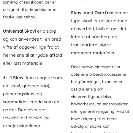
samling af redskaber, der er
designet til at imødekomme
Skovl med Overfald
denne
forskellige behov.
type skovl er udstyret med
et overfald, hvilket gør det
Universal Skovl
er alsidig
lettere at håndtere og
og kan anvendes til en bred
transportere større
vifte af opgaver, lige fra at
mængder materialer.
fjerne sne til at rydde affald
eller løst materiale.
Disse skovle bidrager til at
optimere arbejdsprocesserne i
4-i-1 Skovl
kan fungere som
boligforeninger, hvad enten
en skovl, gribeværktøj,
det drejer sig om
planeringsskovl og
vintervedligeholdelse,
sommetider endda som en
havearbejde, anlægsprojekter
gaffel. Den giver stor
eller generel rengøring. Ved at
fleksibilitet i forskellige
have adgang til et bredt
arbejdssituationer.
udvalg af skovle kan