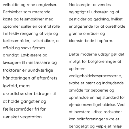
velholdte og rene omgivelser.
Marksprøjter anvendes
Redskaber som roterende
nøjagtigt til udsprøjtning af
koste og fejemaskiner med
pesticider og gødning, hvilket
opsamler spiller en central rolle
er afgørende for at opretholde
i effektiv rengøring af veje og
grønne områder og
fællesområder, hvilket sikrer, at
blomsterbede i topform.
affald og snavs fjernes
Dette moderne udstyr gør det
grundigt. Løvblæsere og
muligt for boligforeninger at
inilæssere og
løvsugere til m
optimere
traktorer
er uundværlige i
vedligeholdelsesprocesserne,
håndteringen af efterårets
skabe et pænt og indbydende
løvfald, mens
område for beboerne og
ukrudtsbørster bidrager til
opretholde en høj standard for
at holde gangstier og
ejendomsvedligeholdelse. Ved
fællesområder fri for
at investere i disse redskaber
uønsket vegetation.
kan boligforeninger sikre et
behageligt og velplejet miljø