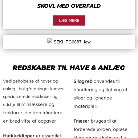
SKOVL MED OVERFALD
LÆS MERE
REDSKABER TIL HAVE & ANLÆG
Vedligeholdelse af haver og
Silogreb
anvendes til
anlæg i boligforeninger kræver
håndtering og flytning af
specialiserede redskaber og
siloer og lignende
m
inilæssere og
udstyr til
materialer.
traktorer
, der kan håndtere
en bred vifte af opgaver.
Fræser
bruges til at
forberede jorden, opløse
Hækkeklipper
er essentiel
klumper og skabe en fin