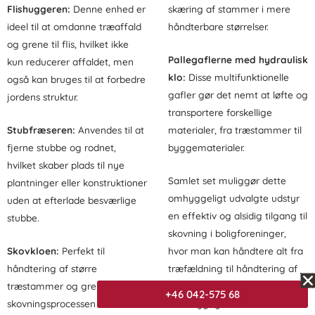
Flishuggeren:
Denne enhed er
skæring af stammer i mere
ideel til at omdanne træaffald
håndterbare størrelser.
og grene til flis, hvilket ikke
Pallegaflerne med hydraulisk
kun reducerer affaldet, men
klo:
Disse multifunktionelle
også kan bruges til at forbedre
gafler gør det nemt at løfte og
jordens struktur.
transportere forskellige
Stubfræseren:
Anvendes til at
materialer, fra træstammer til
fjerne stubbe og rodnet,
byggematerialer.
hvilket skaber plads til nye
Samlet set muliggør dette
plantninger eller konstruktioner
omhyggeligt udvalgte udstyr
uden at efterlade besværlige
en effektiv og alsidig tilgang til
stubbe.
skovning i boligforeninger,
Skovkloen:
Perfekt til
hvor man kan håndtere alt fra
håndtering af større
træfældning til håndtering af
træstammer og grene, letter
affald på en bekvem og
+46 042-575 68
skovningsprocessen ved at
bæredygtig måde.