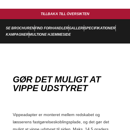
TILLBAKA TILL ÖVERSIKTEN
SE BROCHUREN
FIND FORHANDLER
GALLERI
SPECIFIKATIONER
KAMPAGNER
MULTIONE HJEMMESIDE
GØR DET MULIGT AT
VIPPE UDSTYRET
Vippeadapter er monteret mellem redskabet og
læsserens fastgørelseskoblingsplade, og det gør det
muligt at vippe udstyret til siden. Maks. 14,5 graders