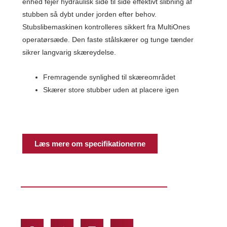
enhed fejer hydraulisk side til side effektivt slibning af
stubben så dybt under jorden efter behov.
Stubslibemaskinen kontrolleres sikkert fra MultiOnes
operatørsæde. Den faste stålskærer og tunge tænder
sikrer langvarig skæreydelse.
Fremragende synlighed til skæreområdet
Skærer store stubber uden at placere igen
Læs mere om specifikationerne