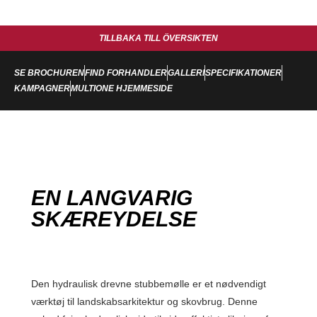
TILLBAKA TILL ÖVERSIKTEN
SE BROCHUREN
FIND FORHANDLER
GALLERI
SPECIFIKATIONER
KAMPAGNER
MULTIONE HJEMMESIDE
EN LANGVARIG
SKÆREYDELSE
Den hydraulisk drevne stubbemølle er et nødvendigt
værktøj til landskabsarkitektur og skovbrug. Denne