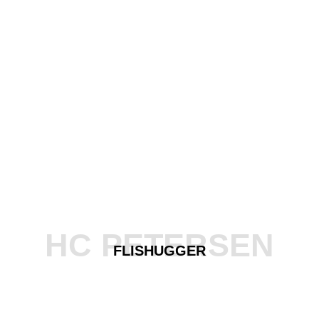
HC PETERSEN
FLISHUGGER