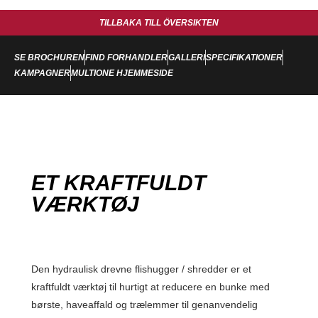
TILLBAKA TILL ÖVERSIKTEN
SE BROCHUREN
FIND FORHANDLER
GALLERI
SPECIFIKATIONER
KAMPAGNER
MULTIONE HJEMMESIDE
ET KRAFTFULDT
VÆRKTØJ
Den hydraulisk drevne flishugger / shredder er et
kraftfuldt værktøj til hurtigt at reducere en bunke med
børste, haveaffald og trælemmer til genanvendelig