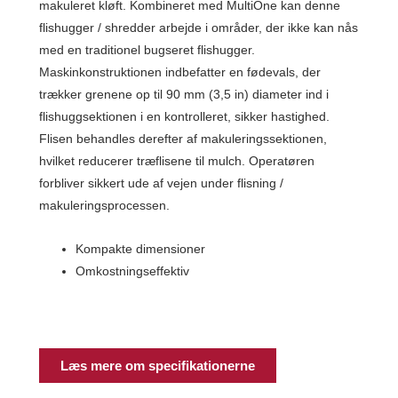
makuleret kløft. Kombineret med MultiOne kan denne
flishugger / shredder arbejde i områder, der ikke kan nås
med en traditionel bugseret flishugger.
Maskinkonstruktionen indbefatter en fødevals, der
trækker grenene op til 90 mm (3,5 in) diameter ind i
flishuggsektionen i en kontrolleret, sikker hastighed.
Flisen behandles derefter af makuleringssektionen,
hvilket reducerer træflisene til mulch. Operatøren
forbliver sikkert ude af vejen under flisning /
makuleringsprocessen.
Kompakte dimensioner
Omkostningseffektiv
Læs mere om specifikationerne