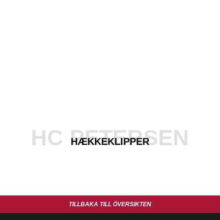
HC PETERSEN
HÆKKEKLIPPER
TILLBAKA TILL ÖVERSIKTEN