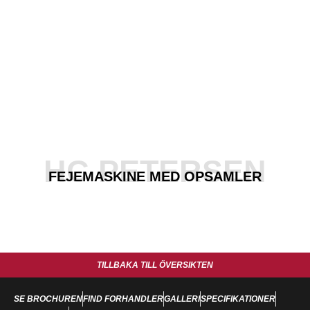
HC PETERSEN
FEJEMASKINE MED OPSAMLER
TILLBAKA TILL ÖVERSIKTEN
SE BROCHUREN
FIND FORHANDLER
GALLERI
SPECIFIKATIONER