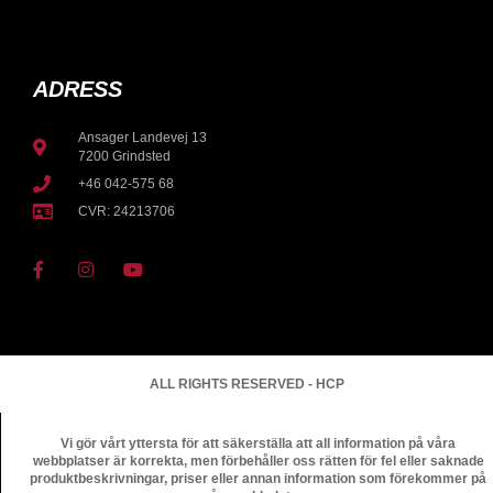
ADRESS
Ansager Landevej 13
7200 Grindsted
+46 042-575 68
CVR: 24213706
ALL RIGHTS RESERVED - HCP
Vi gör vårt yttersta för att säkerställa att all information på våra
webbplatser är korrekta, men förbehåller oss rätten för fel eller saknade
produktbeskrivningar, priser eller annan information som förekommer på