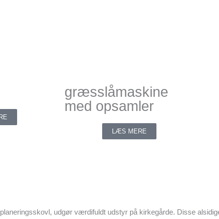
græsslåmaskine
med opsamler
RE
LÆS MERE
planeringsskovl, udgør værdifuldt udstyr på kirkegårde. Disse alsidige s