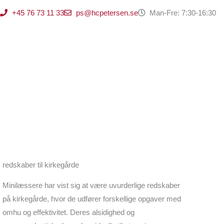
Hoppa
+45 76 73 11 33
ps@hcpetersen.se
Man-Fre: 7:30-16:30
till
innehåll
redskaber til kirkegårde
Minilæssere har vist sig at være uvurderlige redskaber
på kirkegårde, hvor de udfører forskellige opgaver med
omhu og effektivitet. Deres alsidighed og