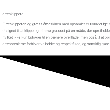
græsklippere
Græsklipperen og græsslåmaskinen med opsamler er uvurderlige red
designet til at klippe og trimme græsset på en måde, der opretholder
hvilket ikke kun bidrager til en pænere overflade, men også til at op
græsarealerne forbliver velholdte og respektfulde, og samtidig gør