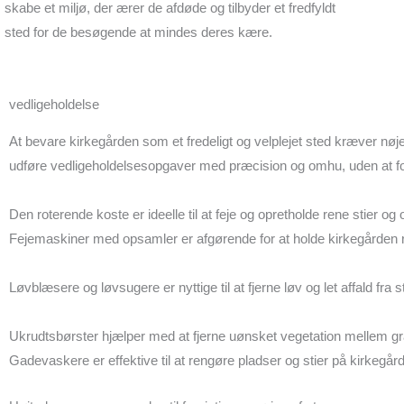
skabe et miljø, der ærer de afdøde og tilbyder et fredfyldt
sted for de besøgende at mindes deres kære.
vedligeholdelse
At bevare kirkegården som et fredeligt og velplejet sted kræver nø
udføre vedligeholdelsesopgaver med præcision og omhu, uden at f
Den roterende koste er ideelle til at feje og opretholde rene stier 
Fejemaskiner med opsamler er afgørende for at holde kirkegården r
Løvblæsere og løvsugere er nyttige til at fjerne løv og let affald fra
Ukrudtsbørster hjælper med at fjerne uønsket vegetation mellem grav
Gadevaskere er effektive til at rengøre pladser og stier på kirkegår