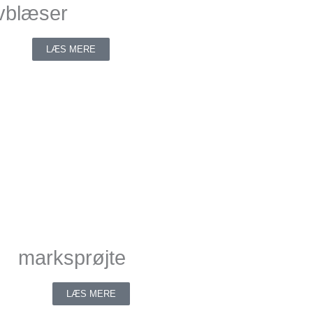
vblæser
LÆS MERE
marksprøjte
LÆS MERE