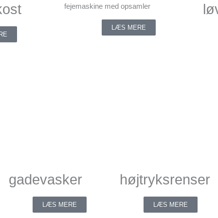
kost
lø
fejemaskine med opsamler
LÆS MERE
RE
gadevasker
højtryksrenser
LÆS MERE
LÆS MERE