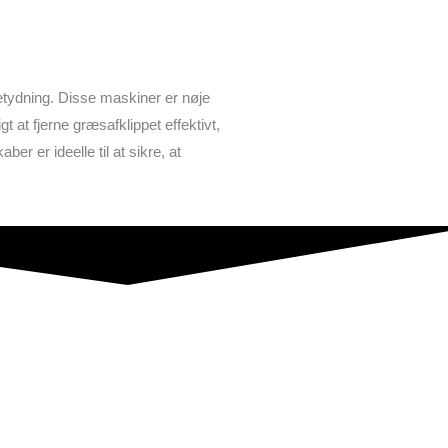
etydning. Disse maskiner er nøje
 at fjerne græsafklippet effektivt,
r er ideelle til at sikre, at