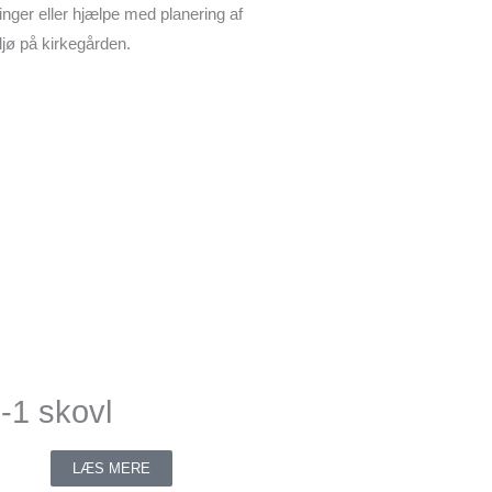
inger eller hjælpe med planering af
iljø på kirkegården.
i-1 skovl
LÆS MERE