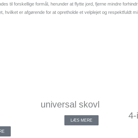
til forskellige formål, herunder at flytte jord, fjerne mindre forhindr
t, hvilket er afgørende for at opretholde et velplejet og respektfuldt m
universal skovl
4-
LÆS MERE
RE