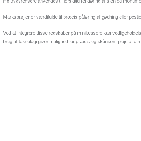
Højtryksrensere anvendes til forsigtig rengøring af sten og monume
Marksprøjter er værdifulde til præcis påføring af gødning eller pesti
Ved at integrere disse redskaber på minilæssere kan vedligeholde
brug af teknologi giver mulighed for præcis og skånsom pleje af områ