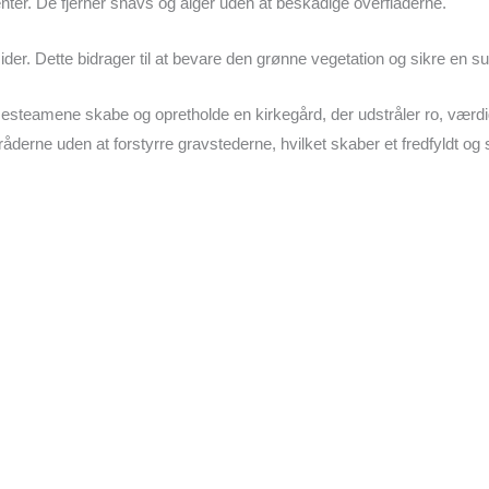
nter. De fjerner snavs og alger uden at beskadige overfladerne.
cider. Dette bidrager til at bevare den grønne vegetation og sikre en 
lsesteamene skabe og opretholde en kirkegård, der udstråler ro, vær
derne uden at forstyrre gravstederne, hvilket skaber et fredfyldt og 