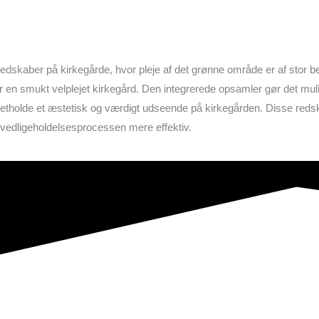
skaber på kirkegårde, hvor pleje af det grønne område er af stor b
 en smukt velplejet kirkegård. Den integrerede opsamler gør det muligt
retholde et æstetisk og værdigt udseende på kirkegården. Disse redskabe
e vedligeholdelsesprocessen mere effektiv.