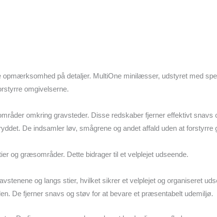
je opmærksomhed på detaljer. MultiOne minilæsser, udstyret med spec
orstyrre omgivelserne.
og områder omkring gravsteder. Disse redskaber fjerner effektivt snavs
yddet. De indsamler løv, smågrene og andet affald uden at forstyrre
 stier og græsområder. Dette bidrager til et velplejet udseende.
stenene og langs stier, hvilket sikrer et velplejet og organiseret ud
den. De fjerner snavs og støv for at bevare et præsentabelt udemiljø.