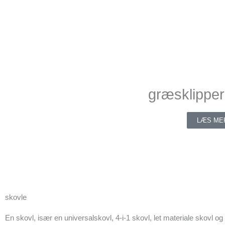
græsklipper
LÆS ME
skovle
En skovl, især en universalskovl, 4-i-1 skovl, let materiale skovl og 