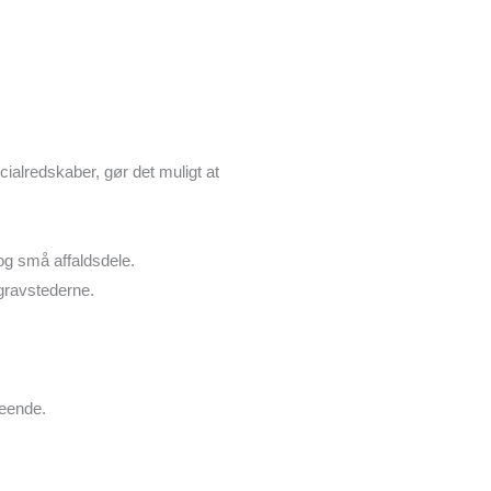
ialredskaber, gør det muligt at
 og små affaldsdele.
 gravstederne.
seende.