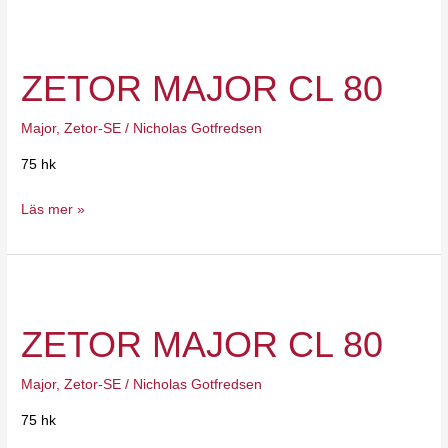
Zetor
Major
ZETOR MAJOR CL 80
CL
80
Major
,
Zetor-SE
/
Nicholas Gotfredsen
75 hk
Läs mer »
Zetor
Major
ZETOR MAJOR CL 80
CL
80
Major
,
Zetor-SE
/
Nicholas Gotfredsen
75 hk