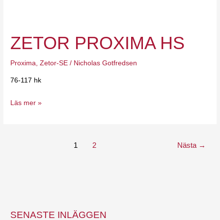
Zetor
Proxima
ZETOR PROXIMA HS
HS
Proxima
,
Zetor-SE
/
Nicholas Gotfredsen
76-117 hk
Läs mer »
1
2
Nästa
→
SENASTE INLÄGGEN