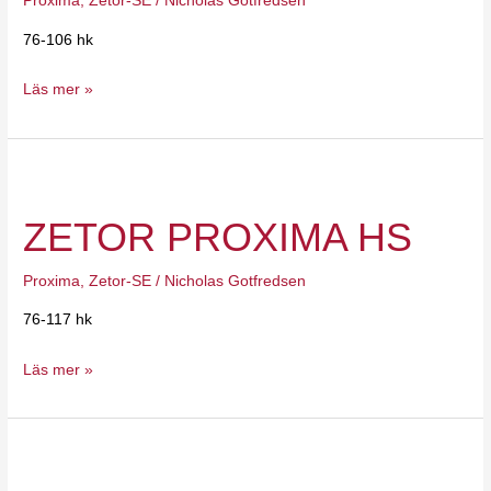
Proxima
,
Zetor-SE
/
Nicholas Gotfredsen
76-106 hk
Läs mer »
Zetor
Proxima
ZETOR PROXIMA HS
HS
Proxima
,
Zetor-SE
/
Nicholas Gotfredsen
76-117 hk
Läs mer »
Zetor
Proxima