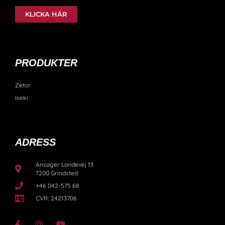
KLICKA HÄR
PRODUKTER
Zetor
Iseki
ADRESS
Ansager Landevej 13
7200 Grindsted
+46 042-575 68
CVR: 24213706