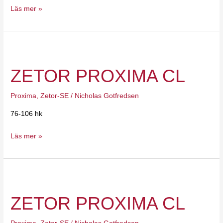
Läs mer »
Zetor
Proxima
ZETOR PROXIMA CL
CL
Proxima
,
Zetor-SE
/
Nicholas Gotfredsen
76-106 hk
Läs mer »
Zetor
Proxima
ZETOR PROXIMA CL
CL