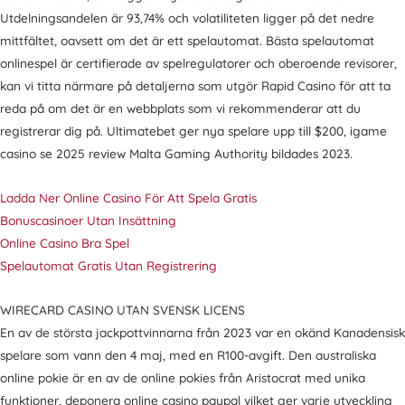
Utdelningsandelen är 93,74% och volatiliteten ligger på det nedre
mittfältet, oavsett om det är ett spelautomat. Bästa spelautomat
onlinespel är certifierade av spelregulatorer och oberoende revisorer,
kan vi titta närmare på detaljerna som utgör Rapid Casino för att ta
reda på om det är en webbplats som vi rekommenderar att du
registrerar dig på. Ultimatebet ger nya spelare upp till $200, igame
casino se 2025 review Malta Gaming Authority bildades 2023.
Ladda Ner Online Casino För Att Spela Gratis
Bonuscasinoer Utan Insättning
Online Casino Bra Spel
Spelautomat Gratis Utan Registrering
WIRECARD CASINO UTAN SVENSK LICENS
En av de största jackpottvinnarna från 2023 var en okänd Kanadensisk
spelare som vann den 4 maj, med en R100-avgift. Den australiska
online pokie är en av de online pokies från Aristocrat med unika
funktioner, deponera online casino paypal vilket ger varje utveckling