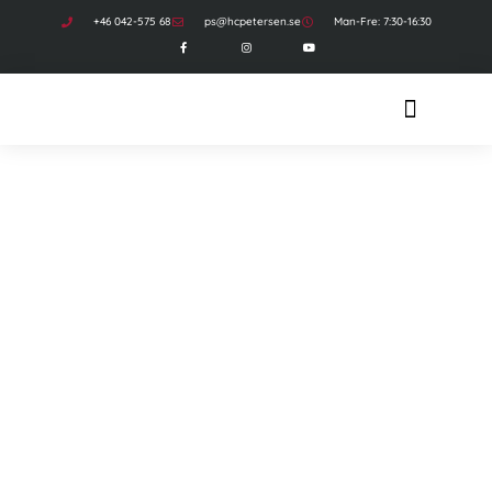
Hoppa
+46 042-575 68
ps@hcpetersen.se
Man-Fre: 7:30-16:30
F
I
Y
till
a
n
o
c
s
u
innehåll
e
t
t
b
a
u
o
g
b
o
r
e
k
a
-
m
f