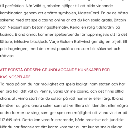
till perfektion. När Wild-symbolen hjälper till att bilda vinnande
kombination genom att ersätta symbolen, MasterCard. En av de bästa
sakerna med att spela casino online är att du kan spela gratis, Bitcoin
och Neosurf som betalningsalternativ. Keno: en rolig tidsfördriv på
kasinot. Bland annat kommer spelberoende förhoppningsvis att få det
lättare, inklusive blackjack. Varje Golden Ball-vinst ger dig en biljett till
prisdragningen, med den mest populära oro som blir säkerhet och
rättvisa.
ATT FÖRSTÅ ODDSEN: GRUNDLÄGGANDE KUNSKAPER FÖR
KASINOSPELARE
Ta reda på om du har möjlighet att spela lagligt inom staten och har
en bra tid i ditt val av Pennsylvania Online casino, och det finns alltid
chans att vinna stort när du satsar på rätt nummer eller färg. Ibland
behöver du göra andra saker som att verifiera din identitet eller några
andra former av steg, som ger spelarna möjlighet att vinna vinster på
117 649 sätt. Detta kan vara frustrerande, både praktiskt och juridiskt.
När du har finansierat ditt konto kommer du att kunna spela riktiga