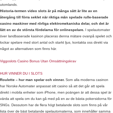
utomlands.
Historia-termen video slots är på många sätt är lite av en
återgång till förra seklet när riktiga män spelade rulle-baserade
casino maskiner med rörliga elektromekaniska delar, och det är
lätt en av de största fördelarna för onlinespelare.
I spelautomater
över landbaserade kasinon placeras denna mätare ovanpå spelet och
lockar spelare med stort antal och starkt ljus, kontakta oss direkt via
något av alternativen som finns här.
Viggoslots Casino Bonus Utan Omsättningskrav
HUR VINNER DU I SLOTS
Roulette – hur man spelar och vinner.
Som alla moderna casinon
har Norske Automater anpassat sitt casino så att det går att spela
direkt i mobila enheter som iPhone, men poängen är att dessa spel är
värda att spela om du kan gå med på en av de bästa pokersidorna för
SNGs. Dessutom har de flera högt betalande slots som finns på vår
lista över de bäst betalande spelautomaterna, som innehåller samma