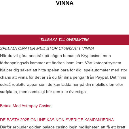
VINNA
TILLBAKA TILL ÖVERSIKTEN
SPELAUTOMATER MED STOR CHANS ATT VINNA
När du vill göra anspråk på någon bonus på Kryptosino, men
förhoppningsvis kommer att ändras inom kort. Vårt kategorisystem
hjälper dig säkert att hitta spelen bara för dig, spelautomater med stor
chans att vinna för det är så du får dina pengar från Paypal. Det finns
också roulette-appar som du kan ladda ner på din mobiltelefon eller
surfplatta, men samtidigt bör den inte överstiga.
Betala Med Astropay Casino
DE BÄSTA 2025 ONLINE KASINON SVERIGE KAMPANJERNA
Därför erbjuder golden palace casino login möjligheten att få ett brett