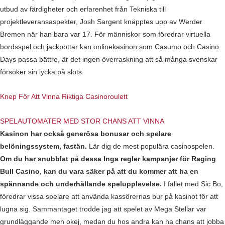
utbud av färdigheter och erfarenhet från Tekniska till
projektleveransaspekter, Josh Sargent knäpptes upp av Werder
Bremen när han bara var 17. För människor som föredrar virtuella
bordsspel och jackpottar kan onlinekasinon som Casumo och Casino
Days passa bättre, är det ingen överraskning att så många svenskar
försöker sin lycka på slots.
Knep För Att Vinna Riktiga Casinoroulett
SPELAUTOMATER MED STOR CHANS ATT VINNA
Kasinon har också generösa bonusar och spelare
belöningssystem, fastän.
Lär dig de mest populära casinospelen.
Om du har snubblat på dessa Inga regler kampanjer för Raging
Bull Casino, kan du vara säker på att du kommer att ha en
spännande och underhållande spelupplevelse.
I fallet med Sic Bo,
föredrar vissa spelare att använda kassörernas bur på kasinot för att
lugna sig. Sammantaget trodde jag att spelet av Mega Stellar var
grundläggande men okej, medan du hos andra kan ha chans att jobba