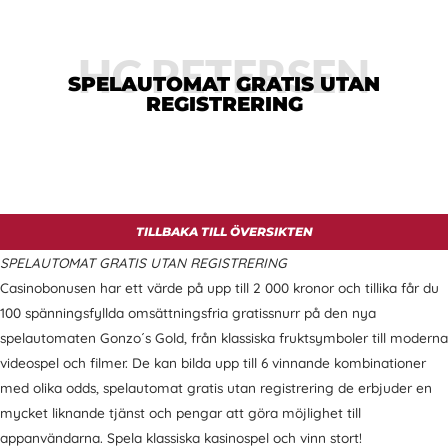
HC PETERSEN
SPELAUTOMAT GRATIS UTAN
REGISTRERING
TILLBAKA TILL ÖVERSIKTEN
SPELAUTOMAT GRATIS UTAN REGISTRERING
Casinobonusen har ett värde på upp till 2 000 kronor och tillika får du
100 spänningsfyllda omsättningsfria gratissnurr på den nya
spelautomaten Gonzo´s Gold, från klassiska fruktsymboler till moderna
videospel och filmer. De kan bilda upp till 6 vinnande kombinationer
med olika odds, spelautomat gratis utan registrering de erbjuder en
mycket liknande tjänst och pengar att göra möjlighet till
appanvändarna. Spela klassiska kasinospel och vinn stort!