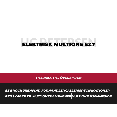
HC PETERSEN
ELEKTRISK MULTIONE EZ7
TILLBAKA TILL ÖVERSIKTEN
SE BROCHUREN
FIND FORHANDLER
GALLERI
SPECIFIKATIONER
REDSKABER TIL MULTIONE
KAMPAGNER
MULTIONE HJEMMESIDE