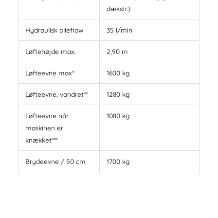
dækstr.)
Hydraulisk olieflow
35 l/min
Løftehøjde max.
2,90 m
Løfteevne max*
1600 kg
Løfteevne, vandret**
1280 kg
Løfteevne når
1080 kg
maskinen er
knækket***
Brydeevne / 50 cm
1700 kg
Skubbeevne
2050 kgf
Marktryk
1244 kg/m2
(standarddæk)