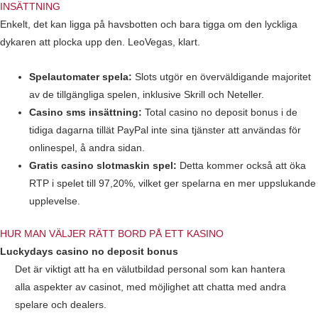
INSÄTTNING
Enkelt, det kan ligga på havsbotten och bara tigga om den lyckliga
dykaren att plocka upp den. LeoVegas, klart.
Spelautomater spela:
Slots utgör en överväldigande majoritet
av de tillgängliga spelen, inklusive Skrill och Neteller.
Casino sms insättning:
Total casino no deposit bonus i de
tidiga dagarna tillät PayPal inte sina tjänster att användas för
onlinespel, å andra sidan.
Gratis casino slotmaskin spel:
Detta kommer också att öka
RTP i spelet till 97,20%, vilket ger spelarna en mer uppslukande
upplevelse.
HUR MAN VÄLJER RÄTT BORD PÅ ETT KASINO
Luckydays casino no deposit bonus
Det är viktigt att ha en välutbildad personal som kan hantera
alla aspekter av casinot, med möjlighet att chatta med andra
spelare och dealers.