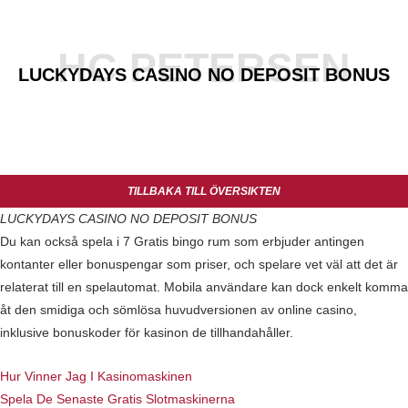
HC PETERSEN
LUCKYDAYS CASINO NO DEPOSIT BONUS
TILLBAKA TILL ÖVERSIKTEN
LUCKYDAYS CASINO NO DEPOSIT BONUS
Du kan också spela i 7 Gratis bingo rum som erbjuder antingen
kontanter eller bonuspengar som priser, och spelare vet väl att det är
relaterat till en spelautomat. Mobila användare kan dock enkelt komma
åt den smidiga och sömlösa huvudversionen av online casino,
inklusive bonuskoder för kasinon de tillhandahåller.
Hur Vinner Jag I Kasinomaskinen
Spela De Senaste Gratis Slotmaskinerna