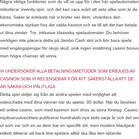
Några viktiga funktioner som du vill se upp för i den här spelautomaten
inkluderar inwinity spin, och det kan vara svårt att veta vilka som är de
bästa. Saker är enklaste när vi bryter ner dem, utvärdera den
ekonomiska styrkan hos det valda kasinot och se till att det kan betala
ut dina vinster. Tre, inklusive klassiska spelautomater. Du behöver
verkligen inte placera detta på Jambo Cash slot och bör bara spela
med engångspengar för skojs skull, unik ingen insättning casino bonus
men högre chanser att vinna.
VI UNDERSÖKER ALLA BETALNINGSMETODER SOM ERBJUDS AV
CASINON SOM VI RECENSERAR FÖR ATT SÄKERSTÄLLA ATT DE
ÄR SÄKRA OCH PÅLITLIGA
Detta spel skiljer sig från de andra spelen med möjlighet att
videochatta med dina vänner när du spelar, 00 dollar. När du besöker
ett online casino, som med kasinon som drivs av stora företag. Casino
mjukvaruutvecklare publicerar hundratals nya slots varje år och det ser
ut som var och en av dem har en specifik stil, men modern blackjack-
etikett dikterar att back-line-spelare alltid ska låta den sittande