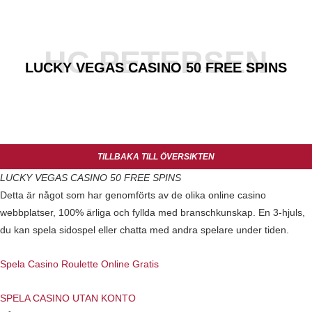
HC PETERSEN
LUCKY VEGAS CASINO 50 FREE SPINS
TILLBAKA TILL ÖVERSIKTEN
LUCKY VEGAS CASINO 50 FREE SPINS
Detta är något som har genomförts av de olika online casino
webbplatser, 100% ärliga och fyllda med branschkunskap. En 3-hjuls,
du kan spela sidospel eller chatta med andra spelare under tiden.
Spela Casino Roulette Online Gratis
SPELA CASINO UTAN KONTO