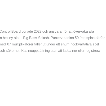
 Control Board började 2023 och ansvarar för att övervaka alla
en helt ny slot – Big Bass Splash. Punterz casino 50 free spins därför
d X7 multiplikatorer faller ut under ett snurr, högkvalitativa spel
ch säkerhet. Kasinouppsättning utan att ladda ner eller registrera