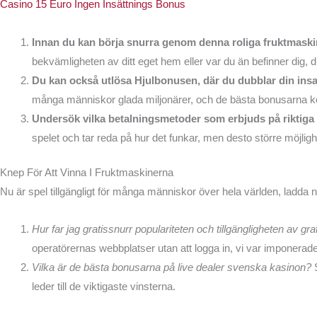
Casino 15 Euro Ingen Insättnings Bonus
Innan du kan börja snurra genom denna roliga fruktmaskin m
bekvämligheten av ditt eget hem eller var du än befinner dig, 
Du kan också utlösa Hjulbonusen, där du dubblar din insa
många människor glada miljonärer, och de bästa bonusarna k
Undersök vilka betalningsmetoder som erbjuds på riktiga
spelet och tar reda på hur det funkar, men desto större möjli
Knep För Att Vinna I Fruktmaskinerna
Nu är spel tillgängligt för många människor över hela världen, ladda 
Hur far jag gratissnurr populariteten och tillgängligheten av gra
operatörernas webbplatser utan att logga in, vi var imponerad
Vilka är de bästa bonusarna på live dealer svenska kasinon?
S
leder till de viktigaste vinsterna.