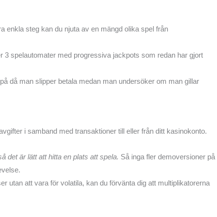
ra enkla steg kan du njuta av en mängd olika spel från
över 3 spelautomater med progressiva jackpots som redan har gjort
pel på då man slipper betala medan man undersöker om man gillar
ifter i samband med transaktioner till eller från ditt kasinokonto.
det är lätt att hitta en plats att spela.
Så inga fler demoversioner på
evelse.
utan att vara för volatila, kan du förvänta dig att multiplikatorerna