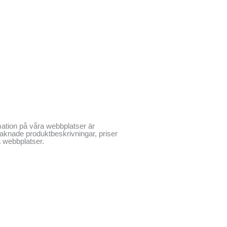
ormation på våra webbplatser är
 saknade produktbeskrivningar, priser
 webbplatser.