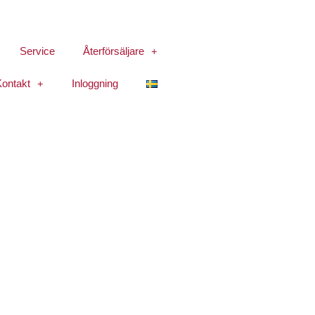
Service
Återförsäljare
Kontakt
Inloggning