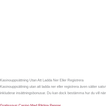
Kasinouppsättning Utan Att Ladda Ner Eller Registrera
Kasinouppsättning utan att ladda ner eller registrera även sätter sa
inkluderar insättningsbonusar. Du kan dock bestämma hur du vill närma 
Gratissnurr Casino Med Riktiga Pengar