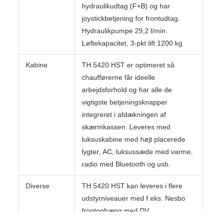
hydraulikudtag (F+B) og har
joystickbetjening for frontudtag.
Hydraulikpumpe 29,2 l/min.
Løftekapacitet, 3-pkt lift 1200 kg
Kabine
TH 5420 HST er optimeret så
chaufførerne får ideelle
arbejdsforhold og har alle de
vigtigste betjeningsknapper
integreret i afdækningen af
skærmkassen. Leveres med
luksuskabine med højt placerede
lygter, AC, luksussæde med varme,
radio med Bluetooth og usb.
Diverse
TH 5420 HST kan leveres i flere
udstyrniveauer med f.eks. Nesbo
frontophæng med DV