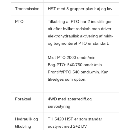
Transmission
HST med 3 grupper plus høj og lav.
PTO
Tilkobling af PTO har 2 indstillinger
alt efter hvilket redskab man driver.
elektrohydraulisk aktivering af midt-
og bagmonteret PTO er standart.
Midt-PTO:2000 omdr./min.
Bag-PTO: 540/750 omdr./min.
Frontlift/PTO 540 omdr./min. Kan
tilvælges som option.
Foraksel
4WD med spærrediff.og
servostyring
Hydraulik og
TH 5420 HST er som standar
tilkobling
udstyret med 2+2 DV