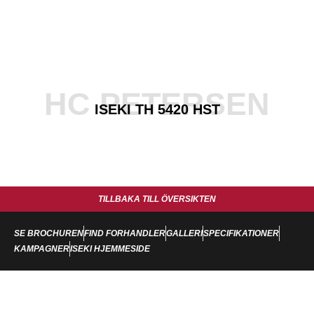
HC PETERSEN
ISEKI TH 5420 HST
TILLBAKA TILL ÖVERSIKTEN
SE BROCHUREN
FIND FORHANDLER
GALLERI
SPECIFIKATIONER
KAMPAGNER
ISEKI HJEMMESIDE