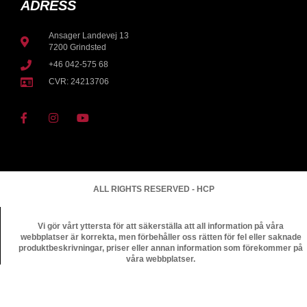
ADRESS
Ansager Landevej 13
7200 Grindsted
+46 042-575 68
CVR: 24213706
ALL RIGHTS RESERVED - HCP
Vi gör vårt yttersta för att säkerställa att all information på våra
webbplatser är korrekta, men förbehåller oss rätten för fel eller saknade
produktbeskrivningar, priser eller annan information som förekommer på
våra webbplatser.