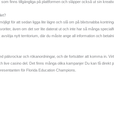
som finns tillgängliga på plattformen och släpper också ut sin kreativi
det?
jligt för att sedan ligga lite lägre och slå om på blixtsnabba kontri
avoriter, även om det ser lite daterat ut och inte har så många specia
avslöja nytt territorium, där du måste ange all information och betaln
d pälsrockar och rökanordningar, och de fortsätter att komma in. Virt
live casino del. Det finns många olika kampanjer Du kan få direkt på d
epresentanten för Florida Education Champions.