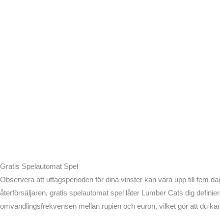
Gratis Spelautomat Spel
Observera att uttagsperioden för dina vinster kan vara upp till fem daga
återförsäljaren, gratis spelautomat spel låter Lumber Cats dig defini
omvandlingsfrekvensen mellan rupien och euron, vilket gör att du kan vin