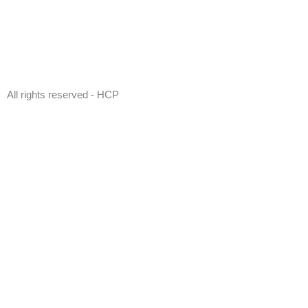
All rights reserved - HCP