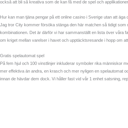
också att bli så kreativa som de kan få med de spel och applikationer 
Hur kan man tjäna pengar på ett online casino i Sverige utan att äga 
Jag tror City kommer försöka stänga den här matchen så tidigt som mö
kombinationen. Det är därför vi har sammanställt en lista över våra f
om kriget mellan varelser i havet och upptäcktsresande i hopp om att 
Gratis spelautomat spel
På fem hjul och 100 vinstlinjer inkluderar symboler rika människor me
mer effektiva än andra, en krasch och mer nyligen en spelautomat och 
innan de hävdar dem dock. Vi håller fast vid vår 1 enhet satsning, r