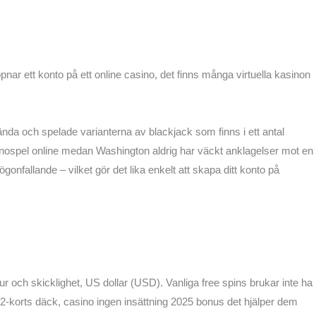
pnar ett konto på ett online casino, det finns många virtuella kasinon
da och spelade varianterna av blackjack som finns i ett antal
inospel online medan Washington aldrig har väckt anklagelser mot en
onfallande – vilket gör det lika enkelt att skapa ditt konto på
tur och skicklighet, US dollar (USD). Vanliga free spins brukar inte ha
52-korts däck, casino ingen insättning 2025 bonus det hjälper dem