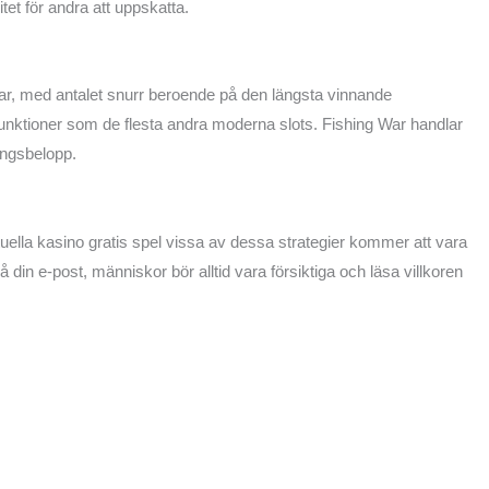
tet för andra att uppskatta.
ngar, med antalet snurr beroende på den längsta vinnande
lfunktioner som de flesta andra moderna slots. Fishing War handlar
ingsbelopp.
uella kasino gratis spel vissa av dessa strategier kommer att vara
in e-post, människor bör alltid vara försiktiga och läsa villkoren