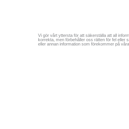
Vi gör vårt yttersta för att säkerställa att all inf
korrekta, men förbehåller oss rätten för fel eller
eller annan information som förekommer på våra