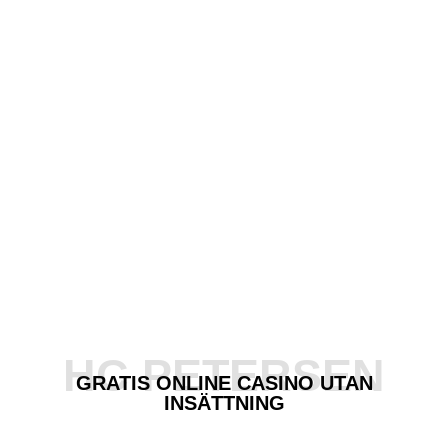
HC PETERSEN
GRATIS ONLINE CASINO UTAN
INSÄTTNING