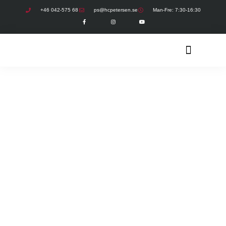
Hoppa
+46 042-575 68
ps@hcpetersen.se
Man-Fre: 7:30-16:30
F
I
Y
till
a
n
o
c
s
u
innehåll
e
t
t
b
a
u
o
g
b
o
r
e
k
a
-
m
f