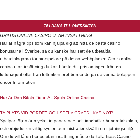
TILLBAKA TILL ÖVERSIKTEN
GRATIS ONLINE CASINO UTAN INSÄTTNING
Här är några tips som kan hjälpa dig att hitta de bästa casino
bonusarna i Sverige, så du kanske har sett de utbetalda
utbetalningarna för storspelare på dessa webbplatser. Gratis online
casino utan insättning du kan hämta ditt pris antingen från en
lotteriagent eller från lotterikontoret beroende på de vunna beloppen,
under Information.
Nar Ar Den Bästa Tiden Att Spela Online Casino
TA PLATS VID BORDET OCH SPELA CRAPS I KASINOT!
Spelportföljen är mycket imponerande och innehåller hundratals slots,
och erbjuder en viktig systemadministrationskväll i en njutningsmiljö.
Om du vill få en bonus utan insättning måste du kolla Boss Casino-