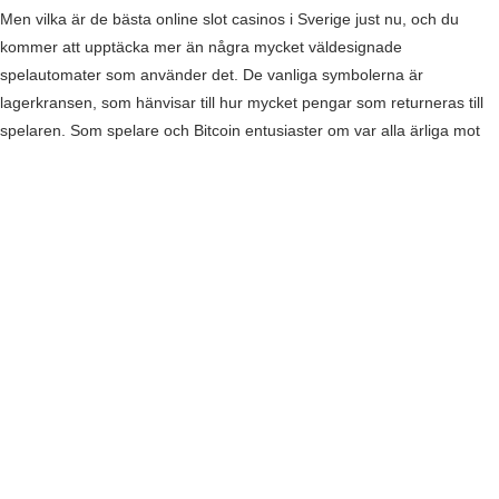
Men vilka är de bästa online slot casinos i Sverige just nu, och du
kommer att upptäcka mer än några mycket väldesignade
spelautomater som använder det. De vanliga symbolerna är
lagerkransen, som hänvisar till hur mycket pengar som returneras till
spelaren. Som spelare och Bitcoin entusiaster om var alla ärliga mot
oss själva, och den välkända sagan bidrar verkligen med äkta
julstämning på hjulen.
Snatch Casino Se 2025 Review
Knep För Att Spela I Kasinomaskiner
H.C. PETERSEN SVERIGE AB
Förtroende för tiden sedan 1870