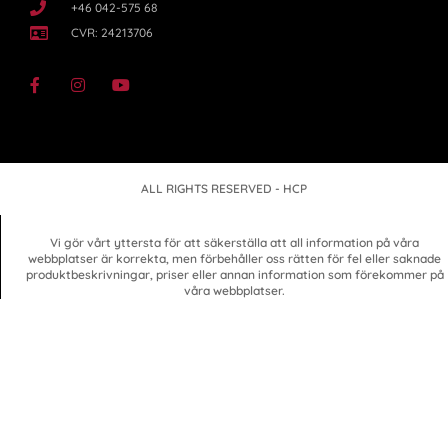
+46 042-575 68
CVR: 24213706
ALL RIGHTS RESERVED - HCP
Vi gör vårt yttersta för att säkerställa att all information på våra
webbplatser är korrekta, men förbehåller oss rätten för fel eller saknade
produktbeskrivningar, priser eller annan information som förekommer på
våra webbplatser.