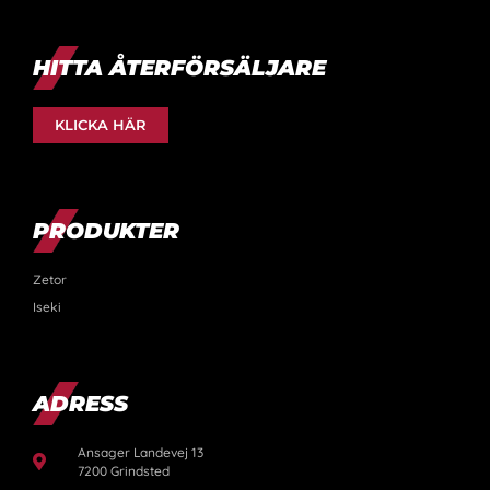
HITTA ÅTERFÖRSÄLJARE
KLICKA HÄR
PRODUKTER
Zetor
Iseki
ADRESS
Ansager Landevej 13
7200 Grindsted