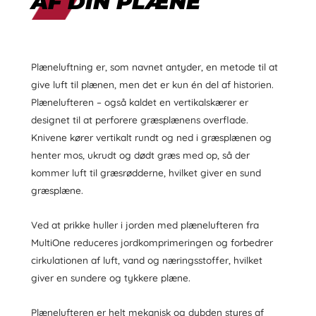
AF DIN PLÆNE
Plæneluftning er, som navnet antyder, en metode til at
give luft til plænen, men det er kun én del af historien.
Plænelufteren – også kaldet en vertikalskærer er
designet til at perforere græsplænens overflade.
Knivene kører vertikalt rundt og ned i græsplænen og
henter mos, ukrudt og dødt græs med op, så der
kommer luft til græsrødderne, hvilket giver en sund
græsplæne.
Ved at prikke huller i jorden med plænelufteren fra
MultiOne reduceres jordkomprimeringen og forbedrer
cirkulationen af luft, vand og næringsstoffer, hvilket
giver en sundere og tykkere plæne.
Plænelufteren er helt mekanisk og dybden styres af